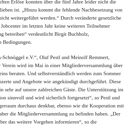
lten Erlöse konnten über die fünf Jahre leider nicht die
eblieben ist. „Hinzu kommt die fehlende Nachbesetzung von
nicht weitergeführt werden.“ Durch veränderte gesetzliche
Jobcenter im letzten Jahr keine weiteren Teilnehmer
 betreiben“ verdeutlicht Birgit Buchholz,
en Bedingungen.
-Schnöggel e.V.“, Olaf Pestl und Meinolf Remmert,
r Verein wird im Mai in einer Mitgliederversammlung über
reins beraten. Und selbstverständlich werden zum Sommer
nzerte und Angebote wie angekündigt durchgeführt. Diese
in sehr auf unsere zahlreichen Gäste. Die Unterstützung im
ion sinnvoll und wird sicherlich fortgesetzt“, so Pestl und
gerraum durchaus denkbar, ebenso wie die Kooperation mit
 aber die Mitgliederversammlung zu befinden haben. „Der
ber das weitere Vorgehen informieren“, so die