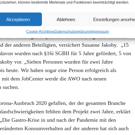
ückziehen, können bestimmte Merkmale und Funktionen beeinträchtigt werden.
en langzeitarbeitslose Menschen mit
nden Sozialgesetz-Paragraphen „16i und 16e“ genannten
Akzeptieren
Ablehnen
Einstellungen anseh
ies sei in der ersten Phase durchaus gelungen. Die
Cookie-Richtlinie
Datenschutzerklärung
Impressum
 der vielfältigsten Quartiere Iserlohns, lag auch nicht am
 der anderen Beteiligten, versichert Susanne Jakoby. „15
 davon wurden nach §16i SGBII für 5 Jahre gefördert, 5 von
Jakoby vor. „Sieben Personen wurden für zwei Jahre
 bis heute. Wir haben sogar eine Person erfolgreich als
n mit dem JobCenter werde die AWO nach neuen
n suchen.
 Corona-Ausbruch 2020 gefallen, der der gesamten Branche
aufschwierigkeiten fehlten dem Projekt zwei Jahre, erklärt
 „Die Gastro-Krise in und nach der Pandemie mit den
veränderten Konsumverhalten auf der anderen hat sich auch