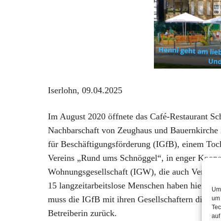
Iserlohn, 09.04.2025
Im August 2020 öffnete das Café-Restaurant Sc
Nachbarschaft von Zeughaus und Bauernkirche ist
für Beschäftigungsförderung (IGfB), einem To
Vereins „Rund ums Schnöggel“, in enger Kooper
Wohnungsgesellschaft (IGW), die auch Vermiete
15 langzeitarbeitslose Menschen haben hier ein
Um 
muss die IGfB mit ihren Gesellschaftern die Rei
um 
Tec
Betreiberin zurück.
auf