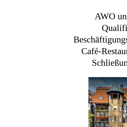
AWO und
Qualif
Beschäftigungs
Café-Restau
Schließu