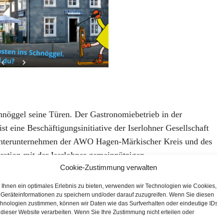
hnöggel seine Türen. Der Gastronomiebetrieb in der
 eine Beschäftigungsinitiative der Iserlohner Gesellschaft
chterunternehmen der AWO Hagen-Märkischer Kreis und des
ation mit der Iserlohner gemeinnützigen
Cookie-Zustimmung verwalten
r des Gebäudes ist, und dem Jobcenter Märkischer Kreis.
e neue berufliche Chance in der Gastronomie gefunden. Jetzt
Ihnen ein optimales Erlebnis zu bieten, verwenden wir Technologien wie Cookies,
ßleine ziehen – nach der Sommersaison zieht sie sich als
Geräteinformationen zu speichern und/oder darauf zuzugreifen. Wenn Sie diesen
hnologien zustimmen, können wir Daten wie das Surfverhalten oder eindeutige ID
 dieser Website verarbeiten. Wenn Sie Ihre Zustimmung nicht erteilen oder