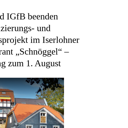
 IGfB beenden
izierungs- und
projekt im Iserlohner
rant „Schnöggel“ –
ng zum 1. August