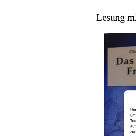
Lesung mi
Um 
um 
Tec
auf
zur